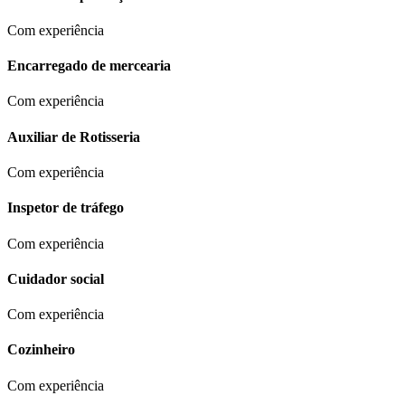
Com experiência
Encarregado de mercearia
Com experiência
Auxiliar de Rotisseria
Com experiência
Inspetor de tráfego
Com experiência
Cuidador social
Com experiência
Cozinheiro
Com experiência