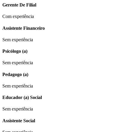
Gerente De Filial
Com experiência
Assistente Financeiro
Sem experiência
Psicólogo (a)
Sem experiência
Pedagogo (a)
Sem experiência
Educador (a) Social
Sem experiência
Assistente Social