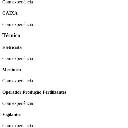
Com experiência
CAIXA
Com experiência
Técnico
Eletricista
Com experiência
Mecânico
Com experiência
Operador Produção Fertilizantes
Com experiência
Vigilantes
Com experiência